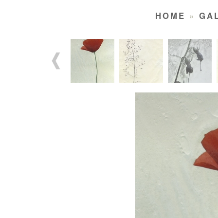
HOME
»
GA